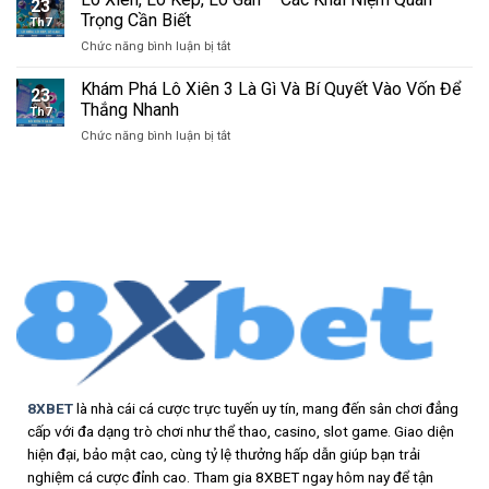
23
Đánh
Bắt
Trọng Cần Biết
Lớn
Th7
Đề
Chiến
ở
Chức năng bình luận bị tắt
Chạm,
Lược
Lô
Bóng
Dễ
Xiên,
Khám Phá Lô Xiên 3 Là Gì Và Bí Quyết Vào Vốn Để
Chuẩn
Trúng
23
Lô
Tại
Thắng Nhanh
Hơn
Th7
Kép,
Sảnh
80%
ở
Chức năng bình luận bị tắt
Lô
Xổ
Khám
Gan
Số
Phá
–
8xbet
Lô
Các
Xiên
Khái
3
Niệm
Là
Quan
Gì
Trọng
Và
Cần
Bí
Biết
Quyết
Vào
Vốn
Để
Thắng
8XBET
là nhà cái cá cược trực tuyến uy tín, mang đến sân chơi đẳng
Nhanh
cấp với đa dạng trò chơi như thể thao, casino, slot game. Giao diện
hiện đại, bảo mật cao, cùng tỷ lệ thưởng hấp dẫn giúp bạn trải
nghiệm cá cược đỉnh cao. Tham gia 8XBET ngay hôm nay để tận