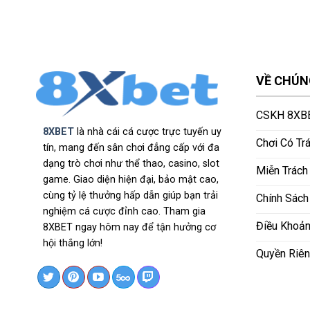
VỀ CHÚN
CSKH 8XB
8XBET
là nhà cái cá cược trực tuyến uy
Chơi Có Tr
tín, mang đến sân chơi đẳng cấp với đa
dạng trò chơi như thể thao, casino, slot
Miễn Trách
game. Giao diện hiện đại, bảo mật cao,
cùng tỷ lệ thưởng hấp dẫn giúp bạn trải
Chính Sách
nghiệm cá cược đỉnh cao. Tham gia
Điều Khoản
8XBET ngay hôm nay để tận hưởng cơ
hội thắng lớn!
Quyền Riê