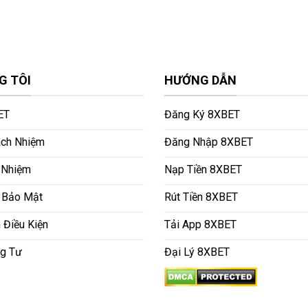
G TÔI
HƯỚNG DẪN
ET
Đăng Ký 8XBET
ách Nhiệm
Đăng Nhập 8XBET
 Nhiệm
Nạp Tiền 8XBET
 Bảo Mật
Rút Tiền 8XBET
 Điều Kiện
Tải App 8XBET
ng Tư
Đại Lý 8XBET