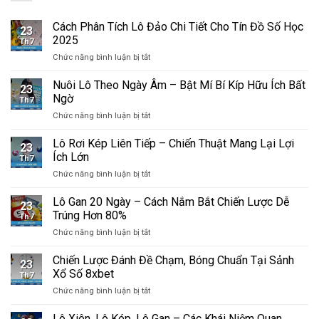
Cách Phân Tích Lô Đảo Chi Tiết Cho Tín Đồ Số Học
23
2025
Th7
ở
Chức năng bình luận bị tắt
Cách
Phân
Nuôi Lô Theo Ngày Âm – Bật Mí Bí Kíp Hữu Ích Bất
23
Tích
Ngờ
Th7
Lô
ở
Chức năng bình luận bị tắt
Đảo
Nuôi
Chi
Lô
Lô Rơi Kép Liên Tiếp – Chiến Thuật Mang Lại Lợi
Tiết
23
Theo
Cho
Ích Lớn
Th7
Ngày
Tín
ở
Chức năng bình luận bị tắt
Âm
Đồ
Lô
–
Số
Rơi
Lô Gan 20 Ngày – Cách Nắm Bắt Chiến Lược Dễ
Bật
Học
23
Kép
Mí
Trúng Hơn 80%
2025
Th7
Liên
Bí
ở
Chức năng bình luận bị tắt
Tiếp
Kíp
Lô
–
Hữu
Gan
Chiến Lược Đánh Đề Chạm, Bóng Chuẩn Tại Sảnh
Chiến
Ích
23
20
Thuật
Xổ Số 8xbet
Bất
Th7
Ngày
Mang
Ngờ
ở
Chức năng bình luận bị tắt
–
Lại
Chiến
Cách
Lợi
Lược
Lô Xiên, Lô Kép, Lô Gan – Các Khái Niệm Quan
Nắm
Ích