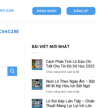
NG DẪN
ĐĂNG NHẬP
ĐĂNG KÝ
C66C28E
BÀI VIẾT MỚI NHẤT
Cách Phân Tích Lô Đảo Chi
23
Tiết Cho Tín Đồ Số Học 2025
Th7
ở
Chức năng bình luận bị tắt
Cách
Phân
Nuôi Lô Theo Ngày Âm – Bật
23
Tích
Mí Bí Kíp Hữu Ích Bất Ngờ
Th7
Lô
ở
Chức năng bình luận bị tắt
Đảo
Nuôi
Chi
Lô
Lô Rơi Kép Liên Tiếp – Chiến
Tiết
23
Theo
Cho
Thuật Mang Lại Lợi Ích Lớn
Th7
Ngày