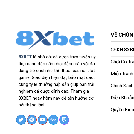
VỀ CHÚN
CSKH 8XB
8XBET
là nhà cái cá cược trực tuyến uy
Chơi Có Tr
tín, mang đến sân chơi đẳng cấp với đa
dạng trò chơi như thể thao, casino, slot
Miễn Trách
game. Giao diện hiện đại, bảo mật cao,
cùng tỷ lệ thưởng hấp dẫn giúp bạn trải
Chính Sách
nghiệm cá cược đỉnh cao. Tham gia
Điều Khoản
8XBET ngay hôm nay để tận hưởng cơ
hội thắng lớn!
Quyền Riê