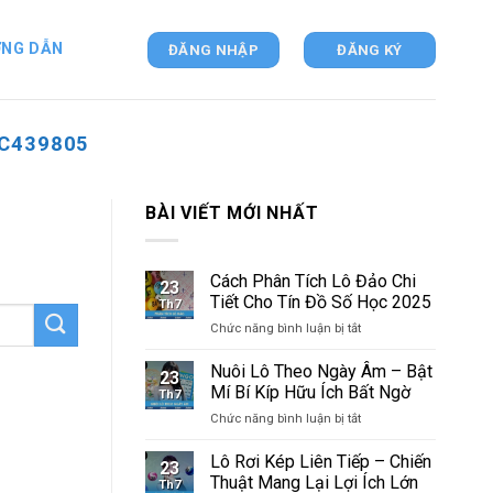
NG DẪN
ĐĂNG NHẬP
ĐĂNG KÝ
C439805
BÀI VIẾT MỚI NHẤT
Cách Phân Tích Lô Đảo Chi
23
Tiết Cho Tín Đồ Số Học 2025
Th7
ở
Chức năng bình luận bị tắt
Cách
Phân
Nuôi Lô Theo Ngày Âm – Bật
23
Tích
Mí Bí Kíp Hữu Ích Bất Ngờ
Th7
Lô
ở
Chức năng bình luận bị tắt
Đảo
Nuôi
Chi
Lô
Lô Rơi Kép Liên Tiếp – Chiến
Tiết
23
Theo
Cho
Thuật Mang Lại Lợi Ích Lớn
Th7
Ngày