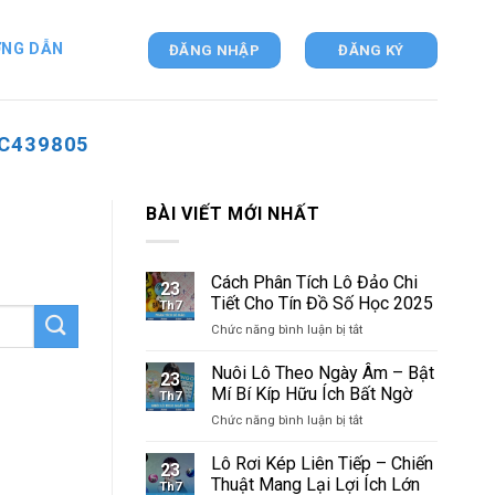
NG DẪN
ĐĂNG NHẬP
ĐĂNG KÝ
C439805
BÀI VIẾT MỚI NHẤT
Cách Phân Tích Lô Đảo Chi
23
Tiết Cho Tín Đồ Số Học 2025
Th7
ở
Chức năng bình luận bị tắt
Cách
Phân
Nuôi Lô Theo Ngày Âm – Bật
23
Tích
Mí Bí Kíp Hữu Ích Bất Ngờ
Th7
Lô
ở
Chức năng bình luận bị tắt
Đảo
Nuôi
Chi
Lô
Lô Rơi Kép Liên Tiếp – Chiến
Tiết
23
Theo
Cho
Thuật Mang Lại Lợi Ích Lớn
Th7
Ngày