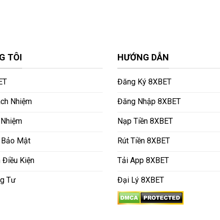
G TÔI
HƯỚNG DẪN
ET
Đăng Ký 8XBET
ách Nhiệm
Đăng Nhập 8XBET
 Nhiệm
Nạp Tiền 8XBET
 Bảo Mật
Rút Tiền 8XBET
 Điều Kiện
Tải App 8XBET
ng Tư
Đại Lý 8XBET