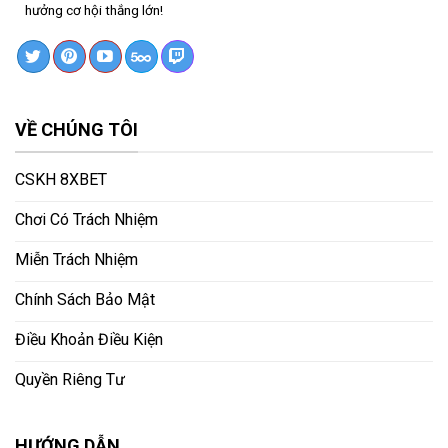
hưởng cơ hội thắng lớn!
VỀ CHÚNG TÔI
CSKH 8XBET
Chơi Có Trách Nhiệm
Miễn Trách Nhiệm
Chính Sách Bảo Mật
Điều Khoản Điều Kiện
Quyền Riêng Tư
HƯỚNG DẪN