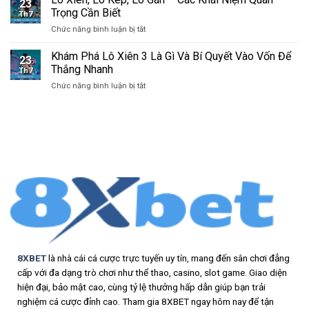
23
Đánh
Bắt
Trọng Cần Biết
Lớn
Th7
Đề
Chiến
ở
Chức năng bình luận bị tắt
Chạm,
Lược
Lô
Bóng
Dễ
Xiên,
Khám Phá Lô Xiên 3 Là Gì Và Bí Quyết Vào Vốn Để
Chuẩn
Trúng
23
Lô
Tại
Thắng Nhanh
Hơn
Th7
Kép,
Sảnh
80%
ở
Chức năng bình luận bị tắt
Lô
Xổ
Khám
Gan
Số
Phá
–
8xbet
Lô
Các
Xiên
Khái
3
Niệm
Là
Quan
Gì
Trọng
Và
Cần
Bí
Biết
Quyết
Vào
Vốn
Để
Thắng
8XBET
là nhà cái cá cược trực tuyến uy tín, mang đến sân chơi đẳng
Nhanh
cấp với đa dạng trò chơi như thể thao, casino, slot game. Giao diện
hiện đại, bảo mật cao, cùng tỷ lệ thưởng hấp dẫn giúp bạn trải
nghiệm cá cược đỉnh cao. Tham gia 8XBET ngay hôm nay để tận