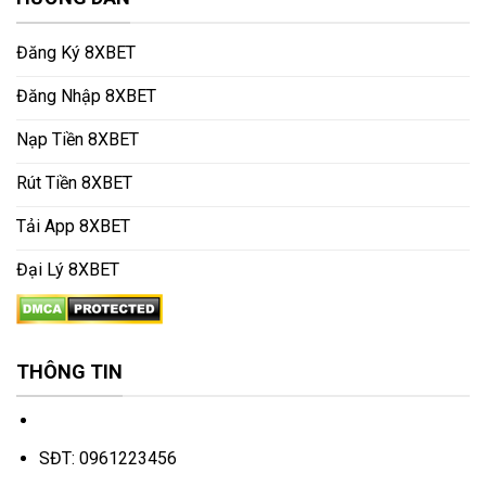
Đăng Ký 8XBET
Đăng Nhập 8XBET
Nạp Tiền 8XBET
Rút Tiền 8XBET
Tải App 8XBET
Đại Lý 8XBET
THÔNG TIN
Website:
https://68xbet.net/
SĐT: 0961223456