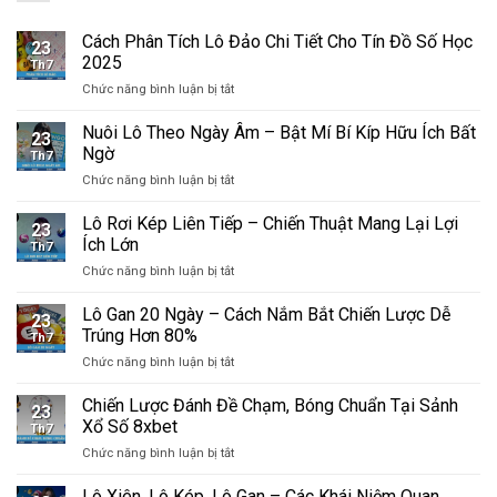
Cách Phân Tích Lô Đảo Chi Tiết Cho Tín Đồ Số Học
23
2025
Th7
ở
Chức năng bình luận bị tắt
Cách
Phân
Nuôi Lô Theo Ngày Âm – Bật Mí Bí Kíp Hữu Ích Bất
23
Tích
Ngờ
Th7
Lô
ở
Chức năng bình luận bị tắt
Đảo
Nuôi
Chi
Lô
Lô Rơi Kép Liên Tiếp – Chiến Thuật Mang Lại Lợi
Tiết
23
Theo
Cho
Ích Lớn
Th7
Ngày
Tín
ở
Chức năng bình luận bị tắt
Âm
Đồ
Lô
–
Số
Rơi
Lô Gan 20 Ngày – Cách Nắm Bắt Chiến Lược Dễ
Bật
Học
23
Kép
Mí
Trúng Hơn 80%
2025
Th7
Liên
Bí
ở
Chức năng bình luận bị tắt
Tiếp
Kíp
Lô
–
Hữu
Gan
Chiến Lược Đánh Đề Chạm, Bóng Chuẩn Tại Sảnh
Chiến
Ích
23
20
Thuật
Xổ Số 8xbet
Bất
Th7
Ngày
Mang
Ngờ
ở
Chức năng bình luận bị tắt
–
Lại
Chiến
Cách
Lợi
Lược
Lô Xiên, Lô Kép, Lô Gan – Các Khái Niệm Quan
Nắm
Ích