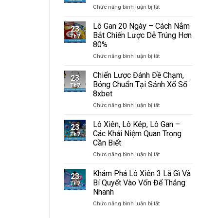
Tín
ở
Chức năng bình luận bị tắt
Âm
Đồ
Lô
–
Số
Rơi
Lô Gan 20 Ngày – Cách Nắm
Bật
Học
23
Kép
Mí
Bắt Chiến Lược Dễ Trúng Hơn
2025
Th7
Liên
Bí
80%
Tiếp
Kíp
ở
Chức năng bình luận bị tắt
–
Hữu
Lô
Chiến
Ích
Gan
Thuật
Chiến Lược Đánh Đề Chạm,
Bất
23
20
Mang
Ngờ
Bóng Chuẩn Tại Sảnh Xổ Số
Th7
Ngày
Lại
8xbet
–
Lợi
ở
Chức năng bình luận bị tắt
Cách
Ích
Chiến
Nắm
Lớn
Lược
Bắt
Lô Xiên, Lô Kép, Lô Gan –
23
Đánh
Chiến
Các Khái Niệm Quan Trọng
Th7
Đề
Lược
Cần Biết
Chạm,
Dễ
ở
Chức năng bình luận bị tắt
Bóng
Trúng
Lô
Chuẩn
Hơn
Xiên,
Tại
80%
Khám Phá Lô Xiên 3 Là Gì Và
23
Lô
Sảnh
Bí Quyết Vào Vốn Để Thắng
Th7
Kép,
Xổ
Nhanh
Lô
Số
ở
Chức năng bình luận bị tắt
Gan
8xbet
Khám
–