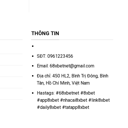
Phá
Các
Lô
Khái
Xiên
Niệm
3
Quan
Là
Trọng
Gì
Cần
Và
Biết
THÔNG TIN
Bí
Quyết
Vào
Website:
https://68xbet.net/
Vốn
Để
SĐT: 0961223456
Thắng
Nhanh
Email:
68xbetnet@gmail.com
Địa chỉ: 450 HL2, Bình Trị Đông, Bình
Tân, Hồ Chí Minh, Việt Nam
Hastags: #68xbetnet #8xbet
#app8xbet #nhacai8xbet #link8xbet
#daily8xbet #tatapp8xbet