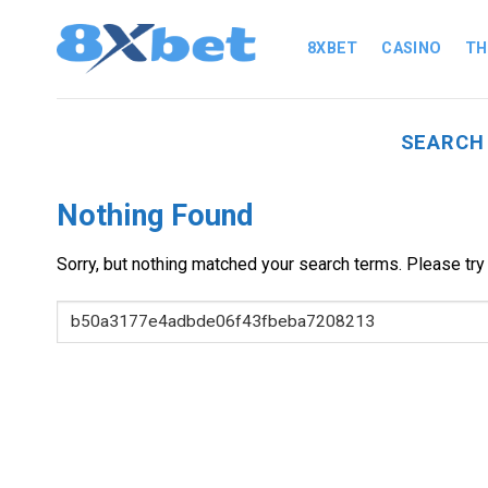
Skip
to
8XBET
CASINO
TH
content
SEARCH
Nothing Found
Sorry, but nothing matched your search terms. Please tr