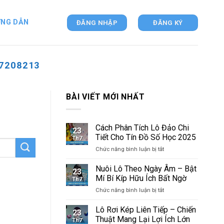
NG DẪN
ĐĂNG NHẬP
ĐĂNG KÝ
7208213
BÀI VIẾT MỚI NHẤT
Cách Phân Tích Lô Đảo Chi
23
Tiết Cho Tín Đồ Số Học 2025
Th7
ở
Chức năng bình luận bị tắt
Cách
Phân
Nuôi Lô Theo Ngày Âm – Bật
23
Tích
Mí Bí Kíp Hữu Ích Bất Ngờ
Th7
Lô
ở
Chức năng bình luận bị tắt
Đảo
Nuôi
Chi
Lô
Lô Rơi Kép Liên Tiếp – Chiến
Tiết
23
Theo
Cho
Thuật Mang Lại Lợi Ích Lớn
Th7
Ngày