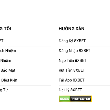
G TÔI
HƯỚNG DẪN
ET
Đăng Ký 8XBET
ách Nhiệm
Đăng Nhập 8XBET
 Nhiệm
Nạp Tiền 8XBET
 Bảo Mật
Rút Tiền 8XBET
 Điều Kiện
Tải App 8XBET
ng Tư
Đại Lý 8XBET