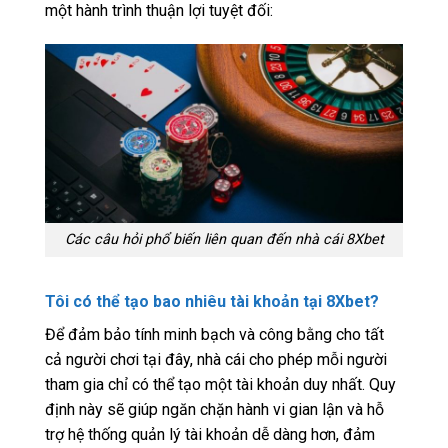
một hành trình thuận lợi tuyệt đối:
Các câu hỏi phổ biến liên quan đến nhà cái 8Xbet
Tôi có thể tạo bao nhiêu tài khoản tại 8Xbet?
Để đảm bảo tính minh bạch và công bằng cho tất
cả người chơi tại đây, nhà cái cho phép mỗi người
tham gia chỉ có thể tạo một tài khoản duy nhất. Quy
định này sẽ giúp ngăn chặn hành vi gian lận và hỗ
trợ hệ thống quản lý tài khoản dễ dàng hơn, đảm