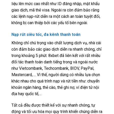
liệu lên mức cao nhất như ID đăng nhập, mật khẩu
giao dịch, mã thẻ visa. Ngoài ra còn đảm bảo rằng
các lệnh nạp-rút diễn ra một cách an toàn tuyệt đối,
không bị can thiệp bởi các yếu tố bên ngoài.
Nạp rút siêu tốc, đa kênh thanh toán
Không chỉ chú trọng vào chất lượng dịch vụ, nhà cái
còn đảm bảo các giao dịch diễn ra nhanh chóng, chỉ
trong khoảng 5 phút. 8xbet đã liên kết với rất nhiều
đối tác thanh toán danh tiếng trong và ngoài nước
như Vietcombank, Techcombank, BIDV, PayPal,
Mastercard,…. Vì thế, người dùng có nhiều lựa chọn
khác nhau cho quá trình nạp và rút tiền như: chuyển
khoản ngân hàng, thẻ cào, thẻ ghi nợ, ví điện tử nội
địa hay quốc tế,…
Tất cả đều được thiết kế với sự nhanh chóng, tự
động và tối ưu hóa mọi quy trình khiến chúng diễn ra