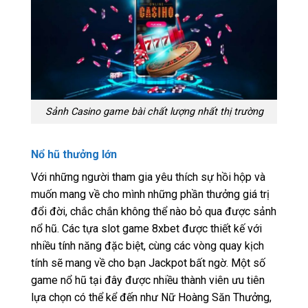
Sảnh Casino game bài chất lượng nhất thị trường
Nổ hũ thưởng lớn
Với những người tham gia yêu thích sự hồi hộp và
muốn mang về cho mình những phần thưởng giá trị
đổi đời, chắc chắn không thể nào bỏ qua được sảnh
nổ hũ. Các tựa slot game 8xbet được thiết kế với
nhiều tính năng đặc biệt, cùng các vòng quay kịch
tính sẽ mang về cho bạn Jackpot bất ngờ. Một số
game nổ hũ tại đây được nhiều thành viên ưu tiên
lựa chọn có thể kể đến như Nữ Hoàng Săn Thưởng,