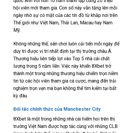
quốc Anh với hơn 10 năm thành lập cùng 20 triệu
hội viên mới tham gia. Con số này vẫn tăng lên mỗi
ngày nhờ sự có mặt của các tín đồ từ khắp nơi trên
Thế giới như Việt Nam, Thái Lan, Macau hay Nam
Mỹ.
Không những thế, sân chơi luôn cải tiến mỗi ngày để
duy trì được vị trí nhất định tại thị trường châu Á.
Thương hiệu liên tiếp lọt vào Top 5 nhà cái chất
lượng trong 5 năm liền. Việc này khiến 8Xbet trở
thành một trong những thương hiệu chiếm trọn niềm
tin từ các hội viên tham gia cá cược, mang đến trải
nghiệm trọn vẹn mà bạn không thể tìm kiếm tại bất
kỳ đâu.
Đối tác chính thức của Manchester City
8Xbet là một trong những nhà cái hiếm hoi trên thị
trường Việt Nam được hợp tác cùng với những CLB