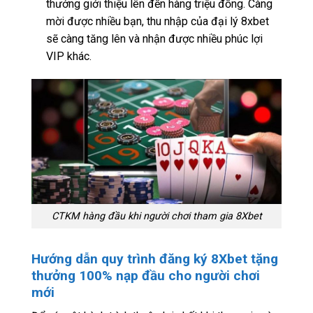
thưởng giới thiệu lên đến hàng triệu đồng. Càng
mời được nhiều bạn, thu nhập của đại lý 8xbet
sẽ càng tăng lên và nhận được nhiều phúc lợi
VIP khác.
CTKM hàng đầu khi người chơi tham gia 8Xbet
Hướng dẫn quy trình đăng ký 8Xbet tặng
thưởng 100% nạp đầu cho người chơi
mới