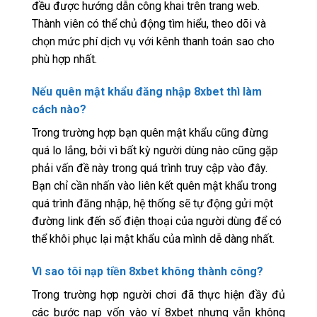
đều được hướng dẫn công khai trên trang web.
Thành viên có thể chủ động tìm hiểu, theo dõi và
chọn mức phí dịch vụ với kênh thanh toán sao cho
phù hợp nhất.
Nếu quên mật khẩu đăng nhập 8xbet thì làm
cách nào?
Trong trường hợp bạn quên mật khẩu cũng đừng
quá lo lắng, bởi vì bất kỳ người dùng nào cũng gặp
phải vấn đề này trong quá trình truy cập vào đây.
Bạn chỉ cần nhấn vào liên kết quên mật khẩu trong
quá trình đăng nhập, hệ thống sẽ tự động gửi một
đường link đến số điện thoại của người dùng để có
thể khôi phục lại mật khẩu của mình dễ dàng nhất.
Vì sao tôi nạp tiền 8xbet không thành công?
Trong trường hợp người chơi đã thực hiện đầy đủ
các bước nạp vốn vào ví 8xbet nhưng vẫn không