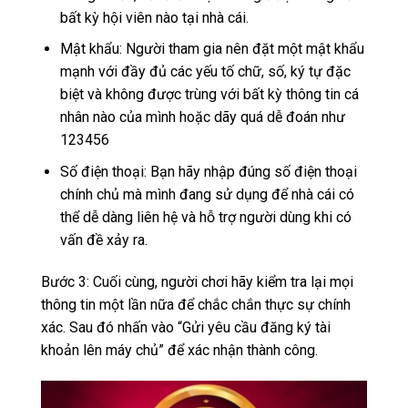
bất kỳ hội viên nào tại nhà cái.
Mật khẩu: Người tham gia nên đặt một mật khẩu
mạnh với đầy đủ các yếu tố chữ, số, ký tự đặc
biệt và không được trùng với bất kỳ thông tin cá
nhân nào của mình hoặc dãy quá dễ đoán như
123456
Số điện thoại: Bạn hãy nhập đúng số điện thoại
chính chủ mà mình đang sử dụng để nhà cái có
thể dễ dàng liên hệ và hỗ trợ người dùng khi có
vấn đề xảy ra.
Bước 3: Cuối cùng, người chơi hãy kiểm tra lại mọi
thông tin một lần nữa để chắc chắn thực sự chính
xác. Sau đó nhấn vào “Gửi yêu cầu đăng ký tài
khoản lên máy chủ” để xác nhận thành công.