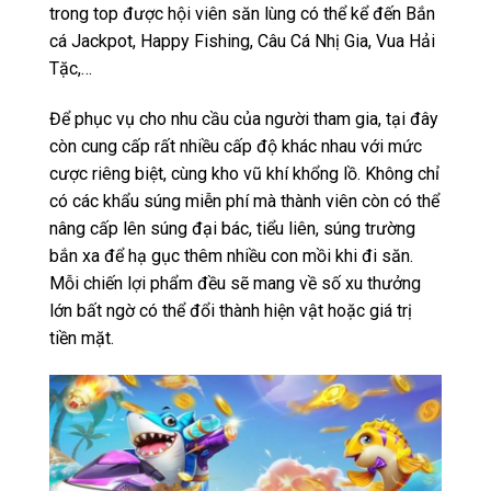
trong top được hội viên săn lùng có thể kể đến Bắn
cá Jackpot, Happy Fishing, Câu Cá Nhị Gia, Vua Hải
Tặc,…
Để phục vụ cho nhu cầu của người tham gia, tại đây
còn cung cấp rất nhiều cấp độ khác nhau với mức
cược riêng biệt, cùng kho vũ khí khổng lồ. Không chỉ
có các khẩu súng miễn phí mà thành viên còn có thể
nâng cấp lên súng đại bác, tiểu liên, súng trường
bắn xa để hạ gục thêm nhiều con mồi khi đi săn.
Mỗi chiến lợi phẩm đều sẽ mang về số xu thưởng
lớn bất ngờ có thể đổi thành hiện vật hoặc giá trị
tiền mặt.