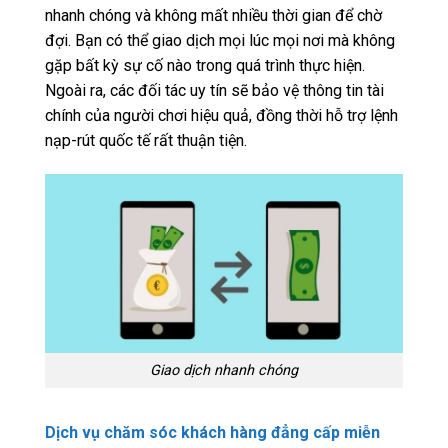
nhanh chóng và không mất nhiều thời gian để chờ
đợi. Bạn có thể giao dịch mọi lúc mọi nơi mà không
gặp bất kỳ sự cố nào trong quá trình thực hiện.
Ngoài ra, các đối tác uy tín sẽ bảo vệ thông tin tài
chính của người chơi hiệu quả, đồng thời hỗ trợ lệnh
nạp-rút quốc tế rất thuận tiện.
Giao dịch nhanh chóng
Dịch vụ chăm sóc khách hàng đẳng cấp miễn