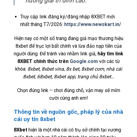
hưởng giải trí đỉnh cao.
Truy cập link đăng ký/đăng nhập 8XBET mới
nhất tháng T7/2026:
https://www.newskart.in/
Hiện nay có một số trang đang giả mạo thương hiệu
8xbet để trục lợi bất chính và lừa đảo nạp tiền của
người dùng. Để tránh vào nhầm link giả,
hãy tìm link
8XBET chính thức trên
Google.com
với các từ
khóa:
8xbet, 8xbet vina, 8x bet, 8xbet com, nhà cái
8xbet, 68xbet, 8xbet app, trang chủ 8xbet…
Chọn đúng link – chơi đúng chỗ, vận may sẽ mỉm
cười cùng anh em!
Thông tin về nguồn gốc, pháp lý của nhà
cái uy tín 8xbet
8Xbet
hiện là một nhà cái có trụ sở chính tại vương