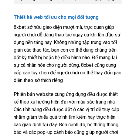
Thiết kế web tối ưu cho mọi đối tượng
8xbet sở hữu giao diện mượt mà, trực quan giúp
người chơi dễ dàng thao tác ngay cả khi lần đầu sử
dụng nền tảng này. Không những tập trung vào tối
giản các thao tác, bạn còn có thể dùng chúng trên
bất kỳ thiết bị hoặc hệ điều hành nào. Để mang lại
sự cá nhân hóa cho người dùng, 8xbet cũng cung
cấp các tùy chọn để người chơi có thể thay đổi giao
diện theo sở thích riêng.
Phiên bản website cùng ứng dụng đều được thiết
kế theo xu hướng hiện đại với màu sắc trang nhã.
Các tính năng đều được đặt ở các vị trí dễ truy cập
nhằm giảm thiểu quá trình tìm kiếm hay thực hiện
các giao dịch tại đây. Bên cạnh đó, hệ thống thông
báo và các pop-up cảnh báo cũng giúp người chơi