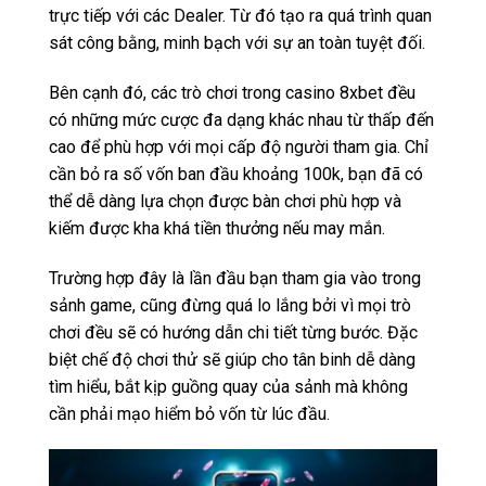
trực tiếp với các Dealer. Từ đó tạo ra quá trình quan
sát công bằng, minh bạch với sự an toàn tuyệt đối.
Bên cạnh đó, các trò chơi trong casino 8xbet đều
có những mức cược đa dạng khác nhau từ thấp đến
cao để phù hợp với mọi cấp độ người tham gia. Chỉ
cần bỏ ra số vốn ban đầu khoảng 100k, bạn đã có
thể dễ dàng lựa chọn được bàn chơi phù hợp và
kiếm được kha khá tiền thưởng nếu may mắn.
Trường hợp đây là lần đầu bạn tham gia vào trong
sảnh game, cũng đừng quá lo lắng bởi vì mọi trò
chơi đều sẽ có hướng dẫn chi tiết từng bước. Đặc
biệt chế độ chơi thử sẽ giúp cho tân binh dễ dàng
tìm hiểu, bắt kịp guồng quay của sảnh mà không
cần phải mạo hiểm bỏ vốn từ lúc đầu.