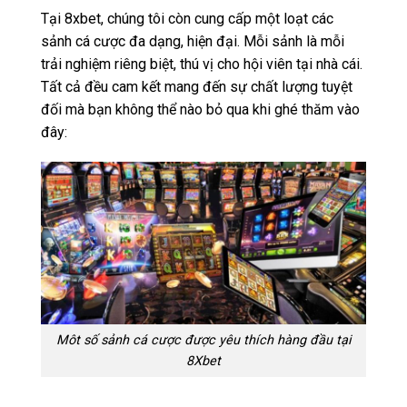
Tại 8xbet, chúng tôi còn cung cấp một loạt các
sảnh cá cược đa dạng, hiện đại. Mỗi sảnh là mỗi
trải nghiệm riêng biệt, thú vị cho hội viên tại nhà cái.
Tất cả đều cam kết mang đến sự chất lượng tuyệt
đối mà bạn không thể nào bỏ qua khi ghé thăm vào
đây:
Môt số sảnh cá cược được yêu thích hàng đầu tại
8Xbet