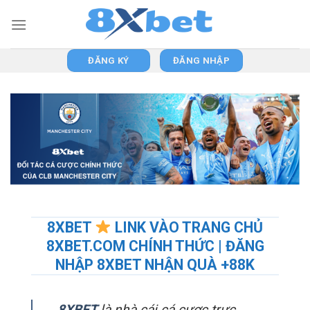
Skip
to
content
ĐĂNG KÝ
ĐĂNG NHẬP
8XBET
LINK VÀO TRANG CHỦ
8XBET.COM CHÍNH THỨC | ĐĂNG
NHẬP 8XBET NHẬN QUÀ +88K
8XBET
là nhà cái cá cược trực